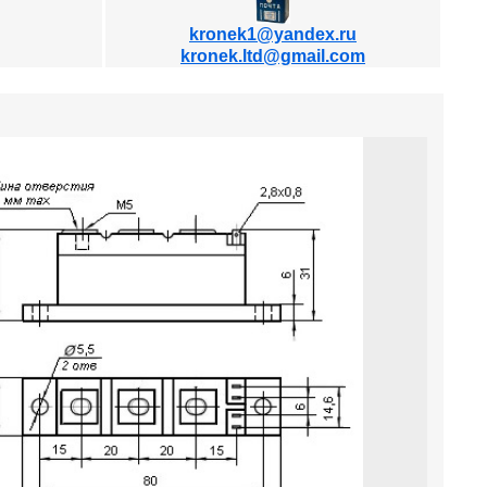
kronek1@yandex.ru
kronek.ltd@gmail.com