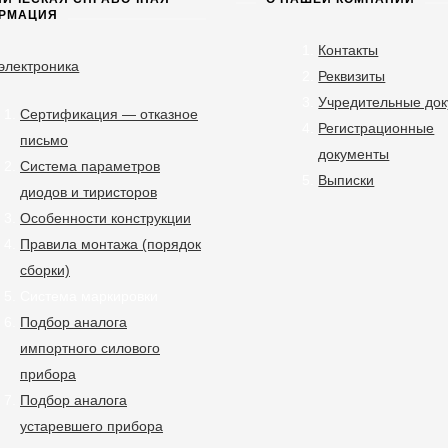
РМАЦИЯ
Контакты
электроника
Реквизиты
Учредительные до
Сертификация — отказное
Регистрационные
письмо
документы
Система параметров
Выписки
диодов и тиристоров
Особенности конструкции
Правила монтажа (порядок
сборки)
Система маркировки
Подбор аналога
импортного силового
прибора
Подбор аналога
устаревшего прибора