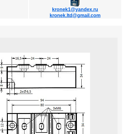
kronek1@yandex.ru
kronek.ltd@gmail.com