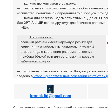
— количество контактов в разъеме;
— этот элемент присутствует только в обозначениях 
количество контактов, он определяет тип корпуса. Эти 
— вилка или розетка. Здесь есть отличия. Для
2РТТ
вс
Для
2РТ-А
и
ШР
всё по другому: для блочного разъема:
— «Ш».
Напоминаем:
блочный разъем имеет наружную резьбу для
сочленения с кабельным разъемом, а также 4
отверстия для крепления разъема на корпус
прибора (блока) или для установки на разъем
кабельного кожуха
— условное сочетание контактов. Каждому сочетанию 
сведено в
«таблицу соответствия сочетаний контактов» (
kronek.ltd@gmail.com
Соответствие условных обозначений типов корпусов для 