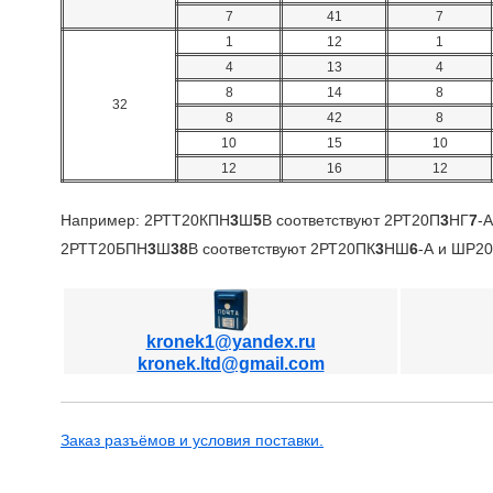
7
41
7
1
12
1
4
13
4
8
14
8
32
8
42
8
10
15
10
12
16
12
Например: 2РТТ20КПН
3
Ш
5
В соответствуют 2РТ20П
3
НГ
7
-
2РТТ20БПН
3
Ш
38
В соответствуют 2РТ20ПК
3
НШ
6
-А и ШР2
kronek1@yandex.ru
kronek.ltd@gmail.com
Заказ разъёмов и условия поставки.