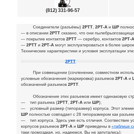
(812) 331-96-57
Соединители (разъёмы)
2РТТ
,
2РТ-А
и
ШР
полнос
— в описании
2РТТ
сказано, что они пылебрызгозащищ
— покрытие контактов
2РТТ
— серебро, контактов
2РТ-
—
2РТТ
и
2РТ-А
могут эксплуатироваться в более широ
Технические характеристики и условия эксплуатации эт
2РТТ
При совмещении (сочленении, совместном использов
условные обозначения (маркировка) разъемов
2РТ-А
и
обозначений разъемов
2РТТ
.
Обозначение этих разъемов имеет одинаковую стру
— тип разъема (
2РТТ
,
2РТ-А
или
ШР
);
— условный размер (типоразмер) корпуса. Этот элеме
ШР
полностью совпадает с 28 типоразмером как разъе
— тип корпуса. Здесь уже есть отличия. Соотвествие 
корпусов разъемов
2РТ-А
и
ШР
приведены в
«таблице с
таки громоздкая, но, надеемся, Вы не запутались);