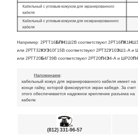
Кабельный с угловым кожухом для экранированного
кабеля
Кабельный с угловым кожухом для неэкранированного
кабеля
Например: 2РТТ16
БПН
1Ш2В соответствуют 2РТ16
ПК
1
Н
Ш3
или 2РТТ32
КУЭ
10Г15В соответствуют 2РТ32
У
10
Э
Ш1-А и 
или 2РТТ20
Б
4Г39В соответствуют 2РТ20
П
4
Э
4-А и ШР20
П
Напоминаем
:
кабельный кожух для экранированного кабеля имеет на
конце гайку, которой фиксируется экран кабедя. За счет
этого обеспечивается надежное крепление разъема на
кабеле
(812) 331-96-57