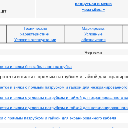
вернуться в меню
«разъёмы»
6-57
Технические
Маркировка.
характеристики.
Условные
Условия эксплуатации
обозначения
Чертежи
етки и вилки без кабельного патрубка
розетки и вилки с прямым патрубком и гайкой для экраниро
етки и вилки с прямым патрубком и гайкой для неэкранированного
етки и вилки с угловым патрубком и гайкой для экранированного к
етки и вилки с угловым патрубком и гайкой для неэкранированного
ки с прямым патрубком и гайкой для экранированного кабеля