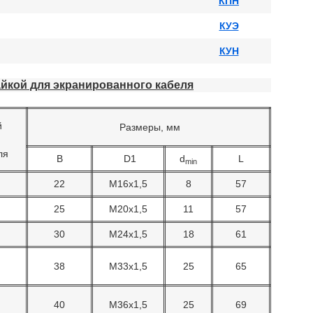
КПН
КУЭ
КУН
айкой для экранированного кабеля
й
Размеры, мм
ля
B
D1
d
L
min
22
М16х1,5
8
57
25
М20х1,5
11
57
30
М24х1,5
18
61
38
М33х1,5
25
65
40
М36х1,5
25
69