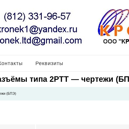
Контакты
Реквизиты
азъёмы типа 2РТТ — чертежи (БП
ежи (БПЭ)