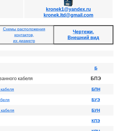
kronek1@yandex.ru
kronek.ltd@gmail.com
Схемы расположения
Чертежи.
контактов,
Внешний вид
их диаметр
Б
ванного кабеля
БПЭ
 кабеля
БПН
абеля
БУЭ
 кабеля
БУН
КПЭ