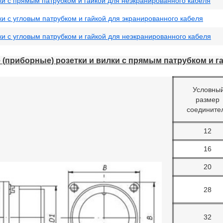
ки с прямым патрубком и гайкой для неэкранированного кабеля
ки с угловым патрубком и гайкой для экранированного кабеля
ки с угловым патрубком и гайкой для неэкранированного кабеля
(приборные) розетки и вилки с прямым патрубком и г
Условны
размер
соедините
12
16
20
28
32