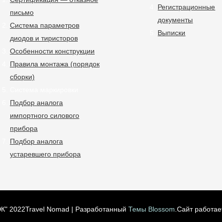
Регистрационные
письмо
документы
Система параметров
Выписки
диодов и тиристоров
Особенности конструкции
Правила монтажа (порядок
сборки)
Система маркировки
Подбор аналога
импортного силового
прибора
Подбор аналога
устаревшего прибора
К" 2022
Travel Nomad | Разработанный
Темы Blossom
.Сайт работае