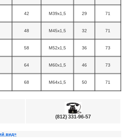
42
М39х1,5
29
71
48
М45х1,5
32
71
58
М52х1,5
36
73
64
М60х1,5
46
73
68
М64х1,5
50
71
(812) 331-96-57
ий вид»