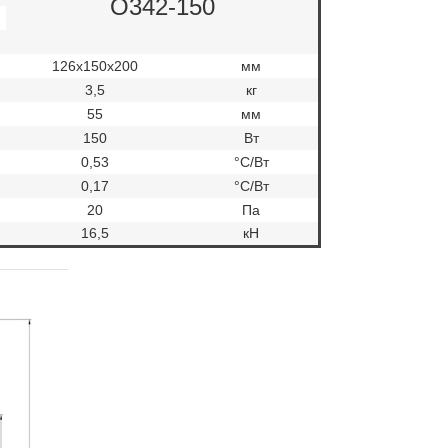
О342-150
126х150х200
мм
3,5
кг
55
мм
150
Вт
0,53
°С/Вт
0,17
°С/Вт
20
Па
16,5
кН