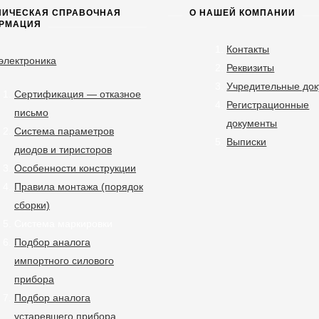
НИЧЕСКАЯ СПРАВОЧНАЯ
О НАШЕЙ КОМПАНИИ
РМАЦИЯ
Контакты
электроника
Реквизиты
Учредительные до
Сертификация — отказное
Регистрационные
письмо
документы
Система параметров
Выписки
диодов и тиристоров
Особенности конструкции
Правила монтажа (порядок
сборки)
Система маркировки
Подбор аналога
импортного силового
прибора
Подбор аналога
устаревшего прибора