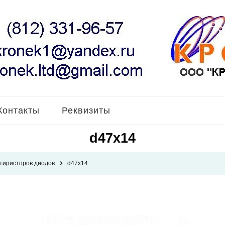
Контакты
Реквизиты
d47x14
 тиристоров диодов
d47x14