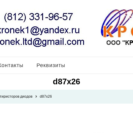
Контакты
Реквизиты
d87x26
 тиристоров диодов
d87x26