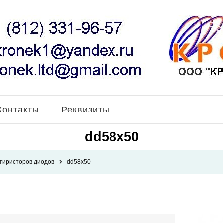
Контакты
Реквизиты
dd58x50
 тиристоров диодов
dd58x50