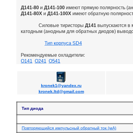
Д141-80
и
Д141-100
имеют прямую полярность (ан
Д141-80Х
и
Д141-100Х
имеют обратную полярность
Силовые тиристоры
Д141
выпускаются в 
катодным (анодным для обратных диодов) вывод
Тип корпуса SD4
Рекомендуемые охладители:
О141
О241
О541
kronek1@yandex.ru
kronek.ltd@gmail.com
Тип диода
Повторяющийся импульсный обратный ток (мА)