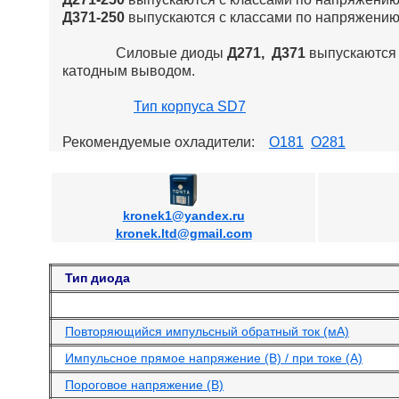
Д371-250
выпускаются с классами по напряжению 
Силовые диоды
Д271, Д371
выпускаются 
катодным выводом.
Тип корпуса SD7
Рекомендуемые охладители:
О181
О281
kronek1@yandex.ru
kronek.ltd@gmail.com
Тип диода
Повторяющийся импульсный обратный ток (мА)
Импульсное прямое напряжение (В) / при токе (А)
Пороговое напряжение (В)