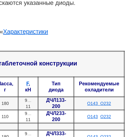
ускаются указанные диоды.
«
Характеристики
аблеточной конструкции
асса,
F
,
Тип
Рекомендуемые
г
кН
диода
охладители
ДЧЛ133-
9…
180
О143
О232
200
11
ДЧЛ233-
9…
110
О143
О232
200
11
ДЧЛ333-
9…
180
О143
О232