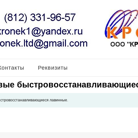
Контакты
Реквизиты
вые быстровосстанавливающиес
стровосстанавливающиеся лавинные.