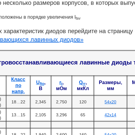
 несколько размеров корпусов, в которых вып
ложены в порядке увеличения I
fav
 характеристик диодов перейдите на страницу 
ивающихся лавинных диодов»
ровосстанавливающиеся лавинные диоды т
Класс
U
,
r
,
Q
,
Размеры,
М
fto
t
rr
по
В
мОм
мкКл
мм
напр.
)
18…22
2,345
2,750
120
54х20
)
)
13…15
2,105
3,296
65
42х14
)
)
18…22
1,940
2,600
160
54х20