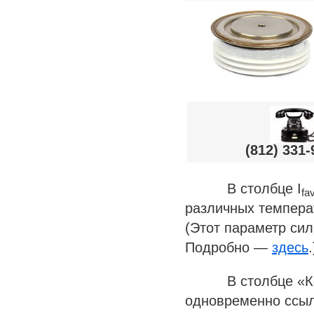
(812) 331-
В столбце I
fa
различных темпера
(Этот параметр сил
Подробно —
здесь
.
В столбце «Корпу
одновременно ссыл