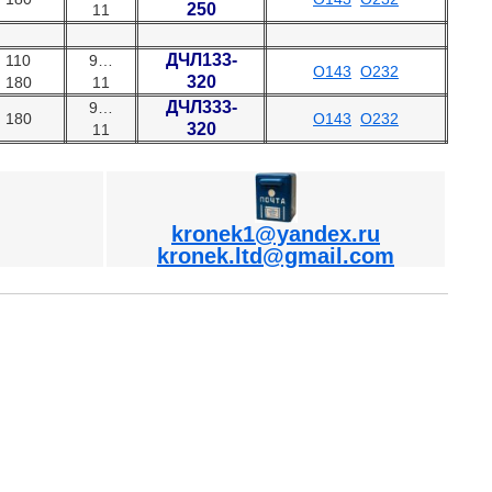
250
11
ДЧЛ133-
110
9…
О143
О232
320
180
11
ДЧЛ333-
9…
180
О143
О232
320
1
1
kronek1@yandex.ru
kronek.ltd@gmail.com