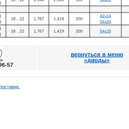
)
)
42х14
18…22
1,767
1,419
200
)
54х20
)
18…22
1,767
1,419
200
54х20
)
вернуться в меню
«диоды»
96-57
поставки.