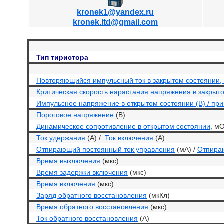
kronek1@yandex.ru
kronek.ltd@gmail.com
Тип тиристора
Повторяющийся импульсный ток в закрытом состоянии, 
Критическая скорость нарастания напряжения в закрыт
Импульсное напряжение в открытом состоянии (В) / при
Пороговое напряжение
(В)
Динамическое сопротивление в открытом состоянии
, м
Ток удержания
(А) /
Ток включения
(А)
Отпирающий постоянный ток управления
(мА) /
Отпира
Время выключения
(мкс)
Время задержки включения
(мкс)
Время включения
(мкс)
Заряд обратного восстановления
(мкКл)
Время обратного восстановления
(мкс)
Ток обратного восстановления
(А)