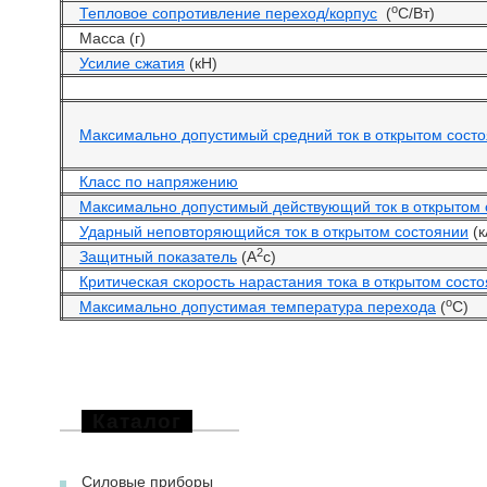
o
Тепловое сопротивление переход/корпус
(
С/Вт)
Масса (г)
Усилие сжатия
(кН)
Максимально допустимый средний ток в открытом сост
Класс по напряжению
Максимально допустимый действующий ток в открытом 
Ударный неповторяющийся ток в открытом состоянии
(к
2
Защитный показатель
(А
с)
Критическая скорость нарастания тока в открытом сост
o
Максимально допустимая температура перехода
(
С)
Каталог
Силовые приборы