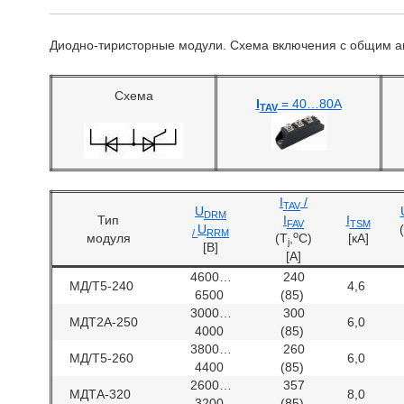
Диодно-тиристорные модули. Схема включения с общим а
Схема
I
= 40…80А
TAV
I
/
TAV
U
DRM
Тип
I
I
FAV
TSM
U
/
RRM
o
модуля
(T
,
C)
[кA]
j
[B]
[A]
4600…
240
МД/Т5-240
4,6
6500
(85)
3000…
300
МДТ2А-250
6,0
4000
(85)
3800…
260
МД/Т5-260
6,0
4400
(85)
2600…
357
МДТА-320
8,0
3200
(85)