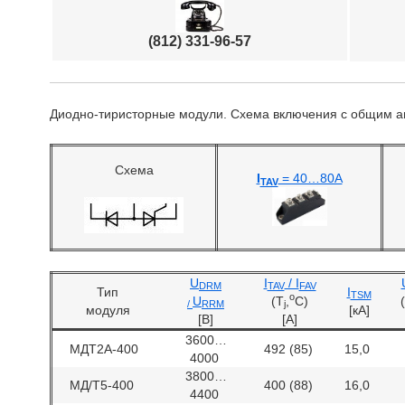
(812) 331-96-57
Диодно-тиристорные модули. Схема включения с общим 
Схема
I
= 40…80А
TAV
U
I
/ I
DRM
TAV
FAV
Тип
I
TSM
o
U
(T
,
C)
/
RRM
j
модуля
[кA]
[B]
[A]
3600…
МДТ2А-400
492 (85)
15,0
4000
3800…
МД/Т5-400
400 (88)
16,0
4400