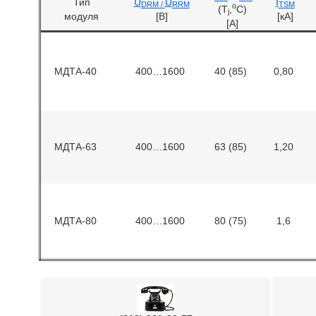
Тип
U
U
I
DRM /
RRM
TSM
o
(T
,
C)
j
модуля
[B]
[кA]
[A]
МДТА-40
400…1600
40 (85)
0,80
МДТА-63
400…1600
63 (85)
1,20
МДТА-80
400…1600
80 (75)
1,6