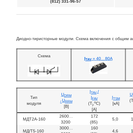
(812) 331-96-57
Диодно-тиристорные модули. Схема включения с общим а
Схема
I
= 40…80А
TAV
I
/
TAV
U
U
DRM
Тип
I
I
FAV
TSM
U
(
/
RRM
o
модуля
(T
,
C)
[кA]
j
[B]
[A]
2600…
172
МДТ2А-160
5,0
3200
(85)
3000…
160
МД/Т5-160
4,6