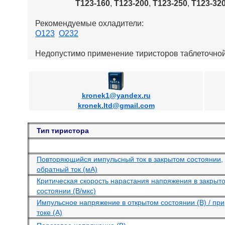
Т123-160
,
Т123-200
,
Т123-250
,
Т123-32
Рекомендуемые охладители:
О123
О232
Недопустимо применение тиристоров таблеточной
kronek1@yandex.ru
kronek.ltd@gmail.com
Тип тиристора
Повторяющийся импульсный ток в закрытом состоянии,
обратный ток (мА)
Критическая скорость нарастания напряжения в закрыт
состоянии (В/мкс)
Импульсное напряжение в открытом состоянии (В) / при
токе (А)