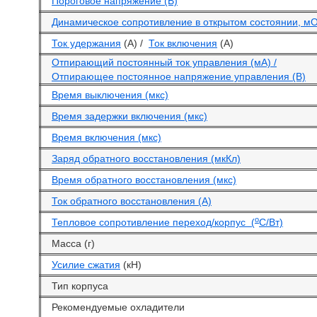
Пороговое напряжение (В)
Динамическое сопротивление в открытом состоянии, м
Ток удержания
(А) /
Ток включения
(А)
Отпирающий постоянный ток управления (мА) /
Отпирающее постоянное напряжение управления (В)
Время выключения (мкс)
Время задержки включения (мкс)
Время включения (мкс)
Заряд обратного восстановления (мкКл)
Время обратного восстановления (мкс)
Ток обратного восстановления (А)
o
Тепловое сопротивление переход/корпус (
С/Вт)
Масса (г)
Усилие сжатия
(кН)
Тип корпуса
Рекомендуемые охладители