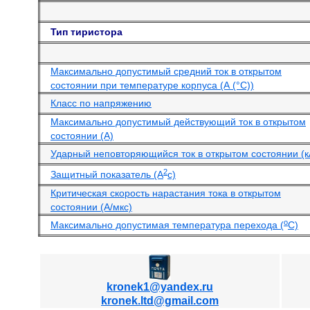
Тип тиристора
Максимально допустимый средний ток в открытом
состоянии при температуре корпуса (А (°С))
Класс по напряжению
Максимально допустимый действующий ток в открытом
состоянии (А)
Ударный неповторяющийся ток в открытом состоянии (к
2
Защитный показатель (А
с)
Критическая скорость нарастания тока в открытом
состоянии (А/мкс)
o
Максимально допустимая температура перехода (
С)
kronek1@yandex.ru
kronek.ltd@gmail.com