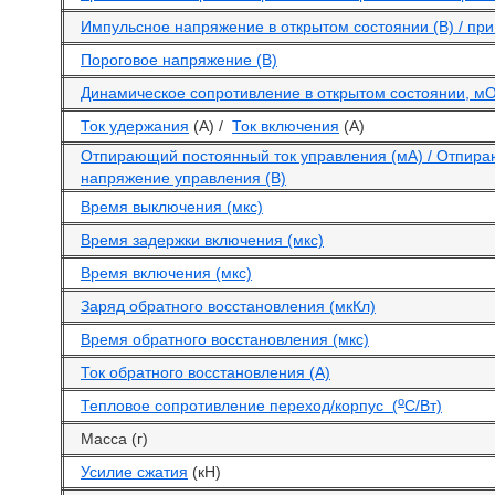
Импульсное напряжение в открытом состоянии (В) / при 
Пороговое напряжение (В)
Динамическое сопротивление в открытом состоянии, м
Ток удержания
(А) /
Ток включения
(А)
Отпирающий постоянный ток управления (мА) / Отпир
напряжение управления (В)
Время выключения (мкс)
Время задержки включения (мкс)
Время включения (мкс)
Заряд обратного восстановления (мкКл)
Время обратного восстановления (мкс)
Ток обратного восстановления (А)
o
Тепловое сопротивление переход/корпус (
С/Вт)
Масса (г)
Усилие сжатия
(кН)