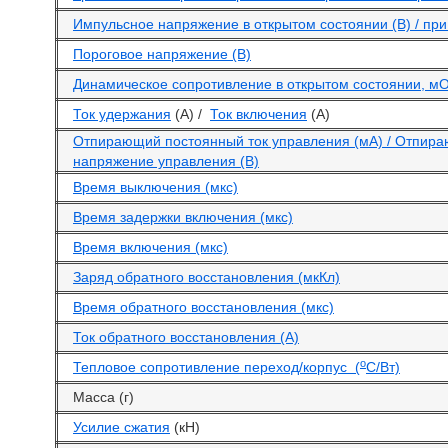
Импульсное напряжение в открытом состоянии (В) / при 
Пороговое напряжение (В)
Динамическое сопротивление в открытом состоянии, м
Ток удержания
(А) /
Ток включения
(А)
Отпирающий постоянный ток управления (мА) / Отпир
напряжение управления (В)
Время выключения (мкс)
Время задержки включения (мкс)
Время включения (мкс)
Заряд обратного восстановления (мкКл)
Время обратного восстановления (мкс)
Ток обратного восстановления (А)
o
Тепловое сопротивление переход/корпус (
С/Вт)
Масса (г)
Усилие сжатия
(кН)