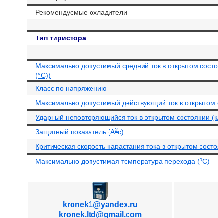
Рекомендуемые охладители
Тип тиристора
Максимально допустимый средний ток в открытом состо
(°С))
Класс по напряжению
Максимально допустимый действующий ток в открытом 
Ударный неповторяющийся ток в открытом состоянии (к
2
Защитный показатель (А
с)
Критическая скорость нарастания тока в открытом состо
o
Максимально допустимая температура перехода (
С)
kronek1@yandex.ru
kronek.ltd@gmail.com