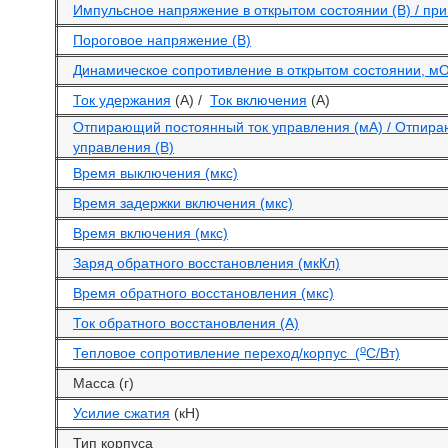
Импульсное напряжение в открытом состоянии (В) / при 
Пороговое напряжение (В)
Динамическое сопротивление в открытом состоянии, м
Ток удержания
(А) /
Ток включения
(А)
Отпирающий постоянный ток управления (мА) / Отпир
управления (В)
Время выключения (мкс)
Время задержки включения (мкс)
Время включения (мкс)
Заряд обратного восстановления (мкКл)
Время обратного восстановления (мкс)
Ток обратного восстановления (А)
o
Тепловое сопротивление переход/корпус (
С/Вт)
Масса (г)
Усилие сжатия
(кН)
Тип корпуса