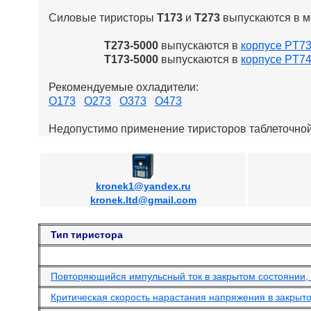
Силовые тиристоры
Т173
и
Т273
выпускаются в м
Т273-5000
выпускаются в
корпусе PT7
Т173-5000
выпускаются в
корпусе PT7
Рекомендуемые охладители:
О173
О273
О373
О473
Недопустимо применение тиристоров таблеточной
kronek1@yandex.ru
kronek.ltd@gmail.com
Тип тиристора
Повторяющийся импульсный ток в закрытом состоянии, 
Критическая скорость нарастания напряжения в закрыто