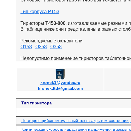
Тип корпуса PT53
Тиристоры
Т453-800
, изготавливаемые разными п
В таблице ниже они представлены в разных столб
Рекомендуемые охладители:
О153
О253
О353
Недопустимо применение тиристоров таблеточной
kronek1@yandex.ru
kronek.ltd@gmail.com
Тип тиристора
Повторяющийся импульсный ток в закрытом состоянии, 
Критическая скорость нарастания напряжения в закрыто