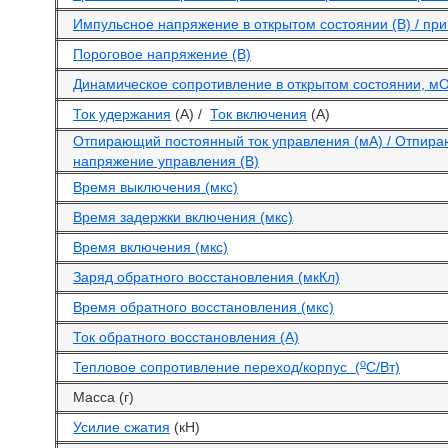
Импульсное напряжение в открытом состоянии (В) / при 
Пороговое напряжение (В)
Динамическое сопротивление в открытом состоянии, м
Ток удержания
(А) /
Ток включения
(А)
Отпирающий постоянный ток управления (мА) / Отпир
напряжение управления (В)
Время выключения (мкс)
Время задержки включения (мкс)
Время включения (мкс)
Заряд обратного восстановления (мкКл)
Время обратного восстановления (мкс)
Ток обратного восстановления (А)
o
Тепловое сопротивление переход/корпус (
С/Вт)
Масса (г)
Усилие сжатия
(кН)