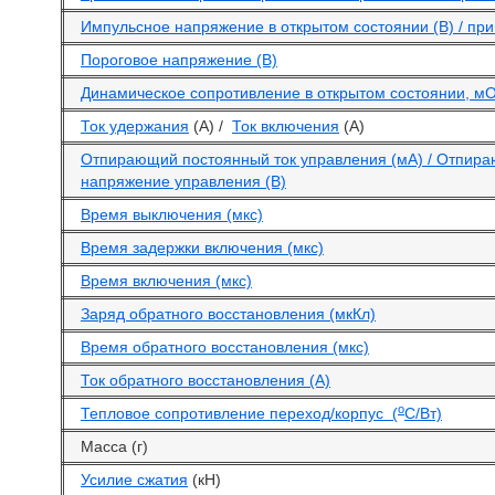
Импульсное напряжение в открытом состоянии (В) / при 
Пороговое напряжение (В)
Динамическое сопротивление в открытом состоянии, м
Ток удержания
(А) /
Ток включения
(А)
Отпирающий постоянный ток управления (мА) / Отпир
напряжение управления (В)
Время выключения (мкс)
Время задержки включения (мкс)
Время включения (мкс)
Заряд обратного восстановления (мкКл)
Время обратного восстановления (мкс)
Ток обратного восстановления (А)
o
Тепловое сопротивление переход/корпус (
С/Вт)
Масса (г)
Усилие сжатия
(кН)