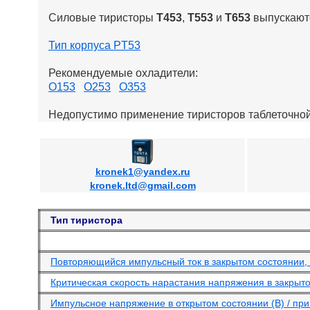
Силовые тиристоры
Т453
,
Т553
и
Т653
выпускают
Тип корпуса PT53
Рекомендуемые охладители:
О153
О253
О353
Недопустимо применение тиристоров таблеточной
kronek1@yandex.ru
kronek.ltd@gmail.com
Тип тиристора
Повторяющийся импульсный ток в закрытом состоянии, 
Критическая скорость нарастания напряжения в закрыто
Импульсное напряжение в открытом состоянии (В) / при 