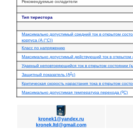
Рекомендуемые охладители
Тип тиристора
Максимально допустимый средний ток в открытом сост
корпуса (А (°С))
Класс по напряжению
Максимально допустимый действующий ток в открытом 
Ударный неповторяющийся ток в открытом состоянии (к
2
Защитный показатель (А
с)
Критическая скорость нарастания тока в открытом состо
o
Максимально допустимая температура перехода (
С)
kronek1@yandex.ru
kronek.ltd@gmail.com