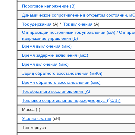
Пороговое напряжение (В)
Динамическое сопротивление в открытом состоянии, м
Ток удержания
(А) /
Ток включения
(А)
Отпирающий постоянный ток управления (мА) / Отпир
напряжение управления (В)
Время выключения (мкс)
Время задержки включения (мкс)
Время включения (мкс)
Заряд обратного восстановления (мкКл)
Время обратного восстановления (мкс)
Ток обратного восстановления (А)
o
Тепловое сопротивление переход/корпус (
С/Вт)
Масса (г)
Усилие сжатия
(кН)
Тип корпуса