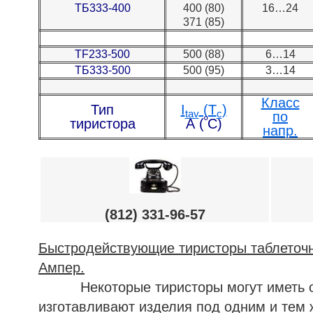
ТБ333-400
400 (80)
16…24
371 (85)
TF233-500
500 (88)
6…14
ТБ333-500
500 (95)
3…14
Класс
Тип
I
(T
)
tav
c
по
º
тиристора
А (
С)
напр.
(812) 331-96-57
Быстродействующие тиристоры таблеточн
Ампер.
Некоторые тиристоры могут иметь один
изготавливают изделия под одним и тем 