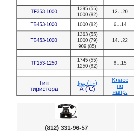
1395 (55)
TF353-1000
12…20
1000 (82)
ТБ453-1000
1000 (82)
6…14
1363 (55)
ТБ453-1000
1000 (79)
14…22
909 (85)
1745 (55)
TF153-1250
8…15
1250 (82)
Класс
Тип
I
(T
)
tav
c
по
º
тиристора
А (
С)
напр.
(812) 331-96-57