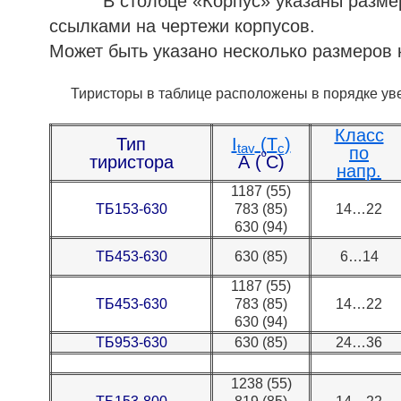
В столбце «Корпус» указаны размеры 
ссылками на чертежи корпусов.
Может быть указано несколько размеров 
Тиристоры в таблице расположены в порядке уве
Класс
Тип
I
(T
)
tav
c
по
º
тиристора
А (
С)
напр.
1187 (55)
ТБ153-630
783 (85)
14…22
630 (94)
ТБ453-630
630 (85)
6…14
1187 (55)
ТБ453-630
783 (85)
14…22
630 (94)
ТБ953-630
630 (85)
24…36
1238 (55)