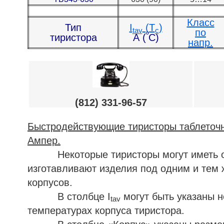
Класс
Тип
I
(T
)
tav
c
по
º
тиристора
А (
С)
напр.
(812) 331-96-57
Быстродействующие тиристоры таблеточно
Ампер.
Некоторые тиристоры могут иметь один
изготавливают изделия под одним и тем 
корпусов.
В столбце I
могут быть указаны н
tav
температурах корпуса тиристора.