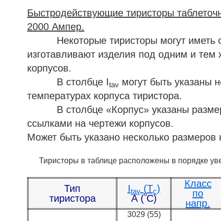
Быстродействующие тиристоры таблеточн
2000 Ампер.
Некоторые тиристоры могут иметь один
изготавливают изделия под одним и тем 
корпусов.
В столбце I
могут быть указаны н
tav
температурах корпуса тиристора.
В столбце «Корпус» указаны размеры 
ссылками на чертежи корпусов.
Может быть указано несколько размеров 
Тиристоры в таблице расположены в порядке уве
Класс
Тип
I
(T
)
tav
c
по
º
тиристора
А (
С)
напр.
3029 (55)