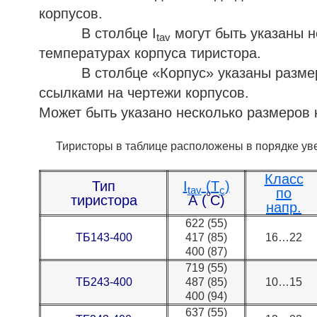
корпусов.
В столбце I
могут быть указаны н
tav
температурах корпуса тиристора.
В столбце «Корпус» указаны размеры 
ссылками на чертежи корпусов.
Может быть указано несколько размеров 
Тиристоры в таблице расположены в порядке уве
Класс
Тип
I
(T
)
tav
c
по
º
тиристора
А (
С)
напр.
622 (55)
ТБ143-400
417 (85)
16…22
400 (87)
719 (55)
ТБ243-400
487 (85)
10…15
400 (94)
637 (55)