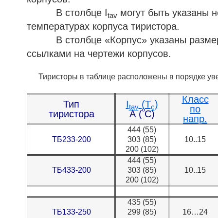
В столбце I
могут быть указаны н
tav
температурах корпуса тиристора.
В столбце «Корпус» указаны размеры 
ссылками на чертежи корпусов.
Тиристоры в таблице расположены в порядке уве
Класс
Тип
I
(T
)
tav
c
по
º
тиристора
А (
С)
напр.
444 (55)
ТБ233-200
303 (85)
10..15
200 (102)
444 (55)
ТБ433-200
303 (85)
10..15
200 (102)
435 (55)
ТБ133-250
299 (85)
16…24