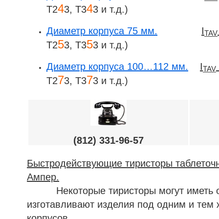
4
4
Т2
3, Т3
3 и т.д.)
Диаметр корпуса 75 мм.
I
TAV
5
5
Т2
3, Т3
3 и т.д.)
Диаметр корпуса 100…112 мм.
I
TAV
7
7
Т2
3, Т3
3 и т.д.)
(812) 331-96-57
Быстродействующие тиристоры таблеточно
Ампер.
Некоторые тиристоры могут иметь один
изготавливают изделия под одним и тем 
корпусов.