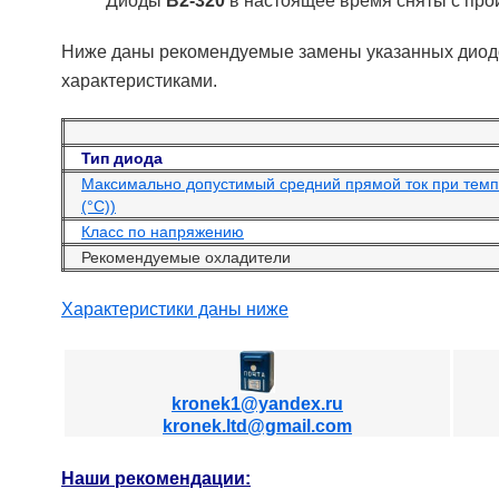
Диоды
В2-320
в настоящее время сняты с про
Ниже даны рекомендуемые замены указанных диодо
характеристиками.
Тип диода
Максимально допустимый средний прямой ток при темп
(°С))
Класс по напряжению
Рекомендуемые охладители
Характеристики даны ниже
kronek1@yandex.ru
kronek.ltd@gmail.com
Наши рекомендации: