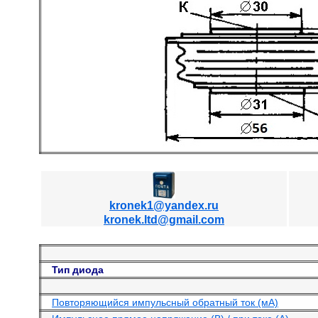
kronek1@yandex.ru
kronek.ltd@gmail.com
Тип диода
Повторяющийся импульсный обратный ток (мА)