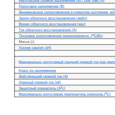
Импульсное прямое напряжение (В) / при токе (А)
Пороговое напряжение (В)
Динамическое сопротивление в открытом состоянии, м
Заряд обратного восстановления (мкКл)
Время обратного восстановления (мкс)
Ток обратного восстановления (А)
o
Тепловое сопротивление переход/корпус (
С/Вт)
Масса (г)
Усилие сжатия (кН)
Максимально допустимый средний прямой ток при темпе
Класс по напряжению
Действующий прямой ток (А)
Ударный прямой ток (кА)
2
Защитный показатель (А
с)
o
Максимально допустимая температура перехода (
С)