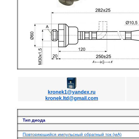
kronek1@yandex.ru
kronek.ltd@gmail.com
Тип диода
Повторяющийся импульсный обратный ток (мА)