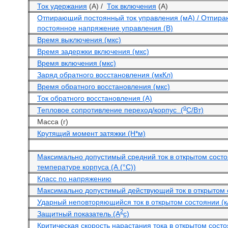
Ток удержания
(А) /
Ток включения
(А)
Отпирающий постоянный ток управления (мА) / Отпир
постоянное напряжение управления (В)
Время выключения (мкс)
Время задержки включения (мкс)
Время включения (мкс)
Заряд обратного восстановления (мкКл)
Время обратного восстановления (мкс)
Ток обратного восстановления (А)
o
Тепловое сопротивление переход/корпус (
С/Вт)
Масса (г)
Крутящий момент затяжки (Н*м)
Максимально допустимый средний ток в открытом сост
температуре корпуса (А (°С))
Класс по напряжению
Максимально допустимый действующий ток в открытом 
Ударный неповторяющийся ток в открытом состоянии (к
2
Защитный показатель (А
с)
Критическая скорость нарастания тока в открытом состо