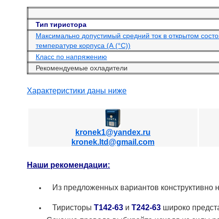
Тип тиристора
Максимально допустимый средний ток в открытом сост
температуре корпуса (А (°С))
Класс по напряжению
Рекомендуемые охладители
Характеристики даны ниже
kronek1@yandex.ru
kronek.ltd@gmail.com
Наши рекомендации:
Из предложенных вариантов конструктивно н
Тиристоры
Т142-63
и
Т242-63
широко предста