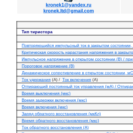
kronek1@yandex.ru
kronek.ltd@gmail.com
Тип тиристора
Повторяющийся импульсный ток в закрытом состоянии, 
Критическая скорость нарастания напряжения в закрыто
Импульсное напряжение в открытом состоянии (В) / при 
Пороговое напряжение (В)
Динамическое сопротивление в открытом состоянии, м
Ток удержания
(А) /
Ток включения
(А)
Отпирающий постоянный ток управления (мА) / Отпира
Время выключения (мкс)
Время задержки включения (мкс)
Время включения (мкс)
Заряд обратного восстановления (мкКл)
Время обратного восстановления (мкс)
Ток обратного восстановления (А)
o