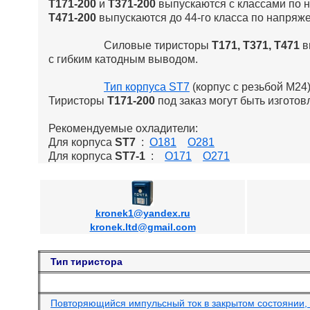
Т171-200
и
Т371-200
выпускаются с классами по 
Т471-200
выпускаются до 44-го класса по напряж
Силовые тиристоры
Т171, Т371, Т471
в
с гибким катодным выводом.
Тип корпуса ST7
(корпус с резьбой М24
Тиристоры
Т171-200
под заказ могут быть изгото
Рекомендуемые охладители:
Для корпуса
ST7
:
О181
О281
Для корпуса
ST7-1
:
О171
О271
kronek1@yandex.ru
kronek.ltd@gmail.com
Тип тиристора
Повторяющийся импульсный ток в закрытом состоянии, 