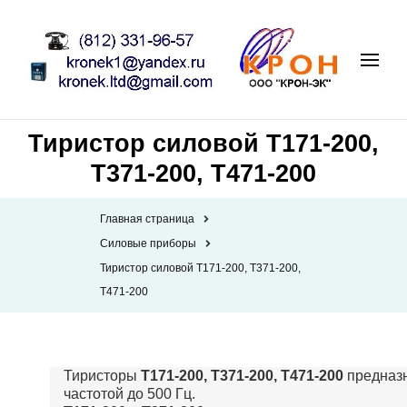
Тиристор силовой Т171-200,
Т371-200, Т471-200
Главная страница
Силовые приборы
Тиристор силовой Т171-200, Т371-200,
Т471-200
Тиристоры
Т171-200, Т371-200, Т471-200
предназн
частотой до 500 Гц.