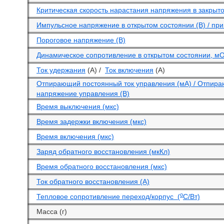
Критическая скорость нарастания напряжения в закрыто
Импульсное напряжение в открытом состоянии (В) / при 
Пороговое напряжение (В)
Динамическое сопротивление в открытом состоянии, м
Ток удержания
(А) /
Ток включения
(А)
Отпирающий постоянный ток управления (мА) / Отпир
напряжение управления (В)
Время выключения (мкс)
Время задержки включения (мкс)
Время включения (мкс)
Заряд обратного восстановления (мкКл)
Время обратного восстановления (мкс)
Ток обратного восстановления (А)
o
Тепловое сопротивление переход/корпус (
С/Вт)
Масса (г)