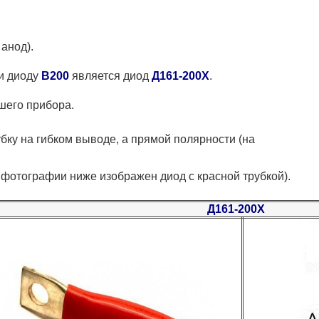
анод).
и диоду
В200
является диод
Д161-200Х
.
шего прибора.
бку на гибком выводе, а прямой полярности (на
 фотографии ниже изображен диод с красной трубкой).
Д161-200Х