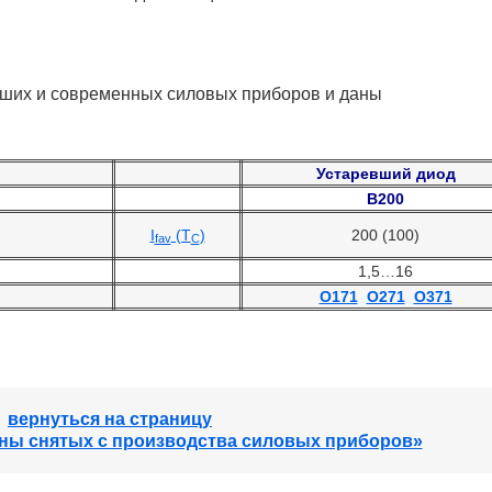
ших и современных силовых приборов и даны
Устаревший диод
В200
I
(T
)
200 (100)
fav
C
1,5…16
О171
О271
О371
вернуться на страницу
ны снятых с производства силовых приборов»