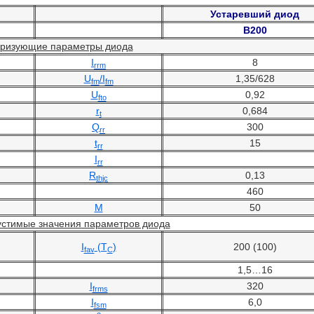
Устаревший диод
В200
еризующие параметры диода
I
8
rrm
U
/I
1,35/628
fm
fm
U
0,92
fto
r
0,684
t
Q
300
rr
t
15
rr
I
rr
R
0,13
thjc
460
М
50
стимые значения параметров диода
I
(T
)
200 (100)
fav
C
1,5…16
I
320
frms
I
6,0
fsm