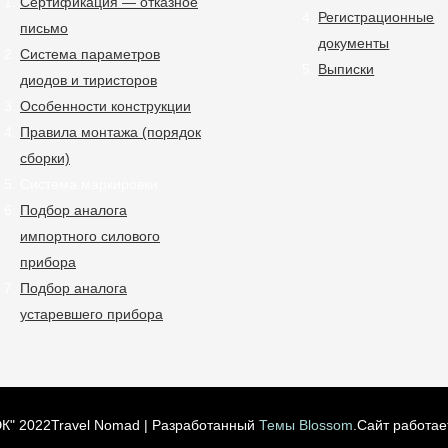
Сертификация — отказное
Регистрационные
письмо
документы
Система параметров
Выписки
диодов и тиристоров
Особенности конструкции
Правила монтажа (порядок
сборки)
Система маркировки
Подбор аналога
импортного силового
прибора
Подбор аналога
устаревшего прибора
К" 2022
Travel Nomad | Разработанный
Темы Blossom
.Сайт работае