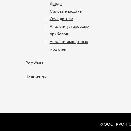
Диоды
Силовые модули
Охладители
Аналоги устаревших
приборов
Аналоги импортных
модулей
Разъёмы
Неликвиды
© ООО "КРОН-Э