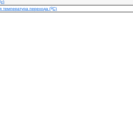
2
с)
o
 температура перехода (
С)