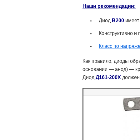
Наши рекомендации:
Диод
В200
имеет 
Конструктивно и п
Класс по напряж
Как правило, диоды обр
основании — анод) — к
Диод
Д161-200Х
должен 