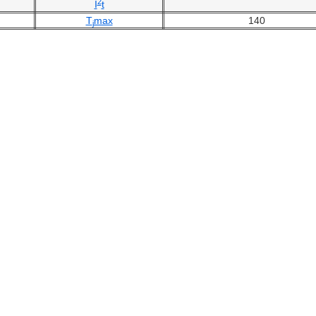
2
I
t
T
max
140
j