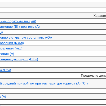
Характ
ный обратный ток (мА)
жение (В) / при токе (А)
В)
ение в открытом состоянии, мОм
овления (мкКл)
новления (мкс)
ления (А)
o
 переход/корпус (
С/Вт)
и (Н*м)
Предельно допу
 средний прямой ток при температуре корпуса (А (°С))
 (А)