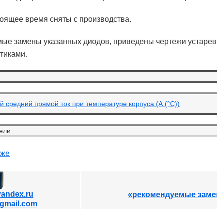
оящее время сняты с производства.
ые замены указанных диодов, приведены чертежи устарев
тиками.
 средний прямой ток при температуре корпуса (А (°С))
ели
иже
andex.ru
«рекомендуемые заме
@gmail.com