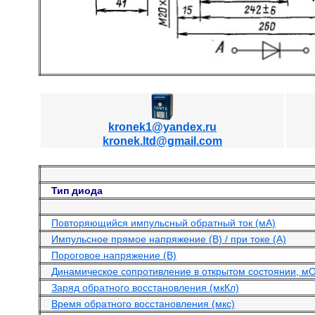
kronek1@yandex.ru
kronek.ltd@gmail.com
Тип диода
Повторяющийся импульсный обратный ток (мА)
Импульсное прямое напряжение (В) / при токе (А)
Пороговое напряжение (В)
Динамическое сопротивление в открытом состоянии, м
Заряд обратного восстановления (мкКл)
Время обратного восстановления (мкс)