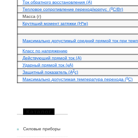
Ток обратного восстановления (А)
o
Тепловое сопротивление переход/корпус (
С/Вт)
Масса (г)
Крутящий момент затяжки (Н*м)
Максимально допустимый средний прямой ток при темпе
Класс по напряжению
Действующий прямой ток (А)
Ударный прямой ток (кА)
2
Защитный показатель (А
с)
o
Максимально допустимая температура перехода (
С)
Каталог
Силовые приборы