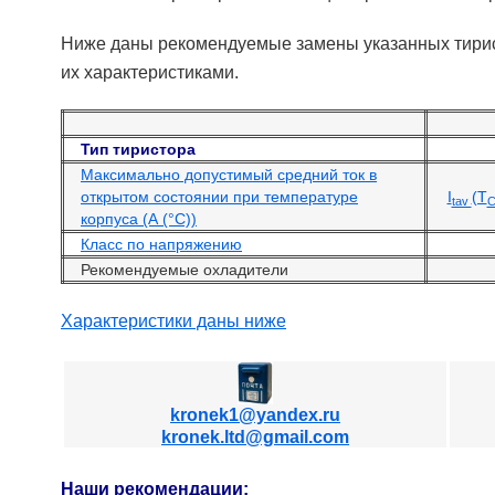
Ниже даны рекомендуемые замены указанных тирис
их характеристиками.
Тип тиристора
Максимально допустимый средний ток в
открытом состоянии при температуре
I
(T
tav
корпуса (А (°С))
Класс по напряжению
Рекомендуемые охладители
Характеристики даны ниже
kronek1@yandex.ru
kronek.ltd@gmail.com
Наши рекомендации: