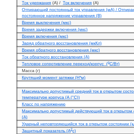
Ток удержания
(А) /
Ток включения
(А)
Отпирающий постоянный ток управления (мА) / Отпир
постоянное напряжение управления (В)
Время выключения (мкс)
Время задержки включения (мкс)
Время включения (мкс)
Заряд обратного восстановления (мкКл)
Время обратного восстановления (мкс)
Ток обратного восстановления (А)
o
Тепловое сопротивление переход/корпус (
С/Вт)
Масса (г)
Крутящий момент затяжки (Н*м)
Максимально допустимый средний ток в открытом сост
температуре корпуса (А (°С))
Класс по напряжению
Максимально допустимый действующий ток в открытом 
(А)
Ударный неповторяющийся ток в открытом состоянии (к
2
Защитный показатель (А
с)