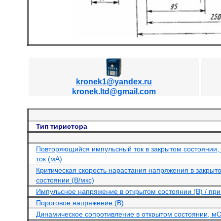
kronek1@yandex.ru
kronek.ltd@gmail.com
Тип тиристора
Повторяющийся импульсный ток в закрытом состоянии,
ток (мА)
Критическая скорость нарастания напряжения в закрыт
состоянии (В/мкс)
Импульсное напряжение в открытом состоянии (В) / при 
Пороговое напряжение (В)
Динамическое сопротивление в открытом состоянии, м