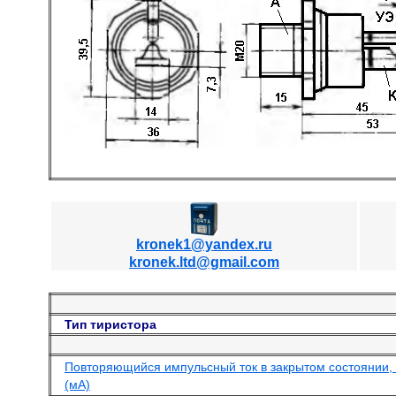
kronek1@yandex.ru
kronek.ltd@gmail.com
Тип тиристора
Повторяющийся импульсный ток в закрытом состоянии, 
(мА)