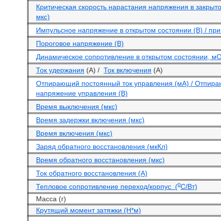
Критическая скорость нарастания напряжения в закрыто
мкс)
Импульсное напряжение в открытом состоянии (В) / при 
Пороговое напряжение (В)
Динамическое сопротивление в открытом состоянии, м
Ток удержания
(А) /
Ток включения
(А)
Отпирающий постоянный ток управления (мА) / Отпир
напряжение управления (В)
Время выключения (мкс)
Время задержки включения (мкс)
Время включения (мкс)
Заряд обратного восстановления (мкКл)
Время обратного восстановления (мкс)
Ток обратного восстановления (А)
o
Тепловое сопротивление переход/корпус (
С/Вт)
Масса (г)
Крутящий момент затяжки (Н*м)