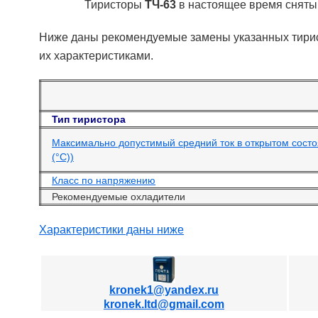
Т
иристоры
ТЧ-63
в настоящее время сняты 
Ниже даны рекомендуемые замены указанных тирис
их характеристиками.
Тип тиристора
Максимально допустимый средний ток в открытом состо
(°С))
Класс по напряжению
Рекомендуемые охладители
Характеристики даны ниже
kronek1@yandex.ru
kronek.ltd@gmail.com