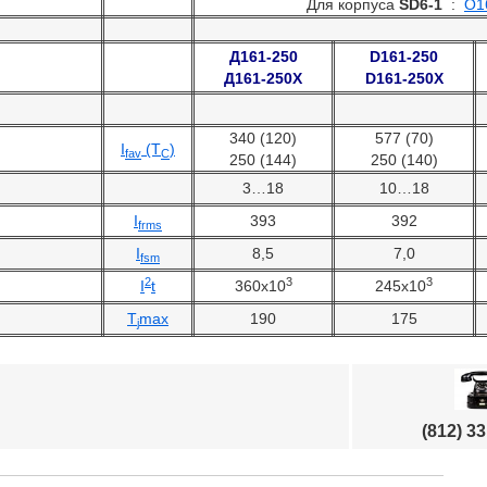
Для корпуса
SD6-1
:
О1
Д161-250
D161-250
Д161-250Х
D161-250X
340 (120)
577 (70)
I
(T
)
fav
C
250 (144)
250 (140)
3…18
10…18
I
393
392
frms
I
8,5
7,0
fsm
2
3
3
I
t
360х10
245х10
T
max
190
175
j
(812) 3