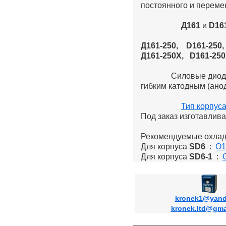
постоянного и перемен
Д161
и
D16
Д161-250, D161-250,
Д161-250Х, D161-25
Силовые дио
гибким катодным (ано
Тип корпус
Под заказ изготавлив
Рекомендуемые охлад
Для корпуса
SD6
:
О1
Для корпуса
SD6-1
:
kronek1@yand
kronek.ltd@gma