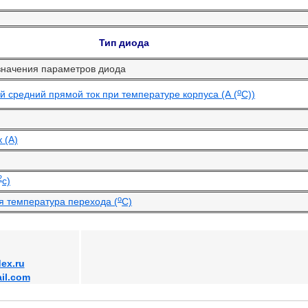
Тип диода
значения параметров диода
o
 средний прямой ток при температуре корпуса (А (
С))
 (А)
2
с)
o
 температура перехода (
С)
ex.ru
il.com