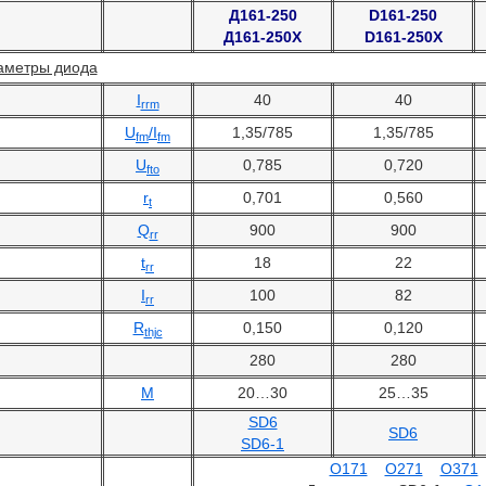
Д161-250
D161-250
Д161-250Х
D161-250X
аметры диода
I
40
40
rrm
U
/I
1,35/785
1,35/785
fm
fm
U
0,785
0,720
fto
r
0,701
0,560
t
Q
900
900
rr
t
18
22
rr
I
100
82
rr
R
0,150
0,120
thjc
280
280
М
20…30
25…35
SD6
SD6
SD6-1
О171
О271
О371