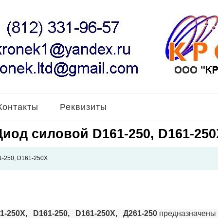
Контакты
Реквизиты
Диод силовой D161-250, D161-250
1-250, D161-250Х
1-250Х, D161-250, D161-250Х, Д261-250
предназначены 