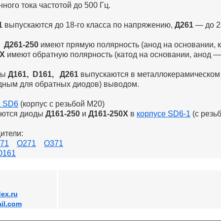
ного тока частотой до 500 Гц.
1
выпускаются до 18-го класса по напряжению,
Д261
— до 2
 Д261-250
имеют прямую полярность (анод на основании, к
0Х
имеют обратную полярность (катод на основании, анод —
ды
Д161, D161, Д261
выпускаются в металлокерамическом
дным для обратных диодов) выводом.
а SD6
(корпус с резьбой М20)
аются диоды
Д161-250
и
Д161-250Х
в
корпусе SD6-1
(с резь
ители:
71
О271
О371
О161
ex.ru
il.com