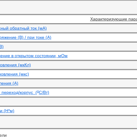
Характеризующие пар
ный обратный ток (мА)
жение (В) / при токе (А)
В)
ение в открытом состоянии, мОм
овления (мкКл)
новления (мкс)
ления (А)
o
 переход/корпус (
С/Вт)
и (Н*м)
ели