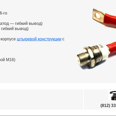
6-го
атод — гибкий вывод)
 гибкий вывод)
 корпусе
штыревой конструкции
с
бой М16)
(812) 3