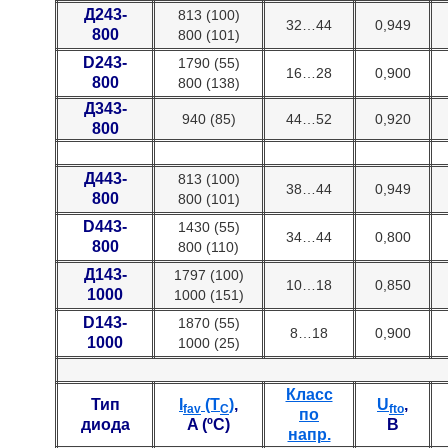
Д243-
813 (100)
32…44
0,949
800
800 (101)
D243-
1790 (55)
16…28
0,900
800
800 (138)
Д343-
940 (85)
44…52
0,920
800
Д443-
813 (100)
38…44
0,949
800
800 (101)
D443-
1430 (55)
34…44
0,800
800
800 (110)
Д143-
1797 (100)
10…18
0,850
1000
1000 (151)
D143-
1870 (55)
8…18
0,900
1000
1000 (25)
Класс
Тип
I
(T
)
,
U
,
fav
C
fto
по
диода
A (ºC)
В
напр.