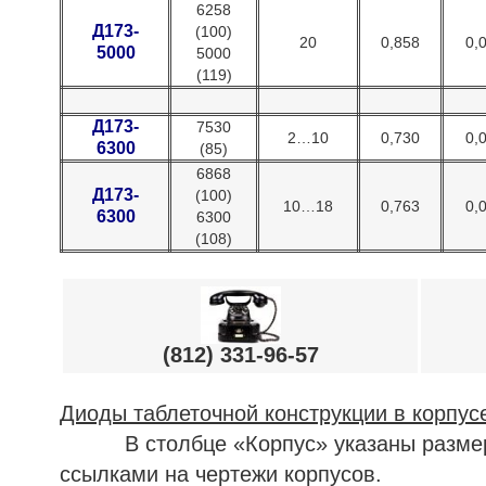
6258
Д173-
(100)
20
0,858
0,
5000
5000
(119)
Д173-
7530
2…10
0,730
0,
6300
(85)
6868
Д173-
(100)
10…18
0,763
0,
6300
6300
(108)
(812) 331-96-57
Диоды таблеточной конструкции в корпусе
В столбце «Корпус» указаны размеры 
ссылками на чертежи корпусов.