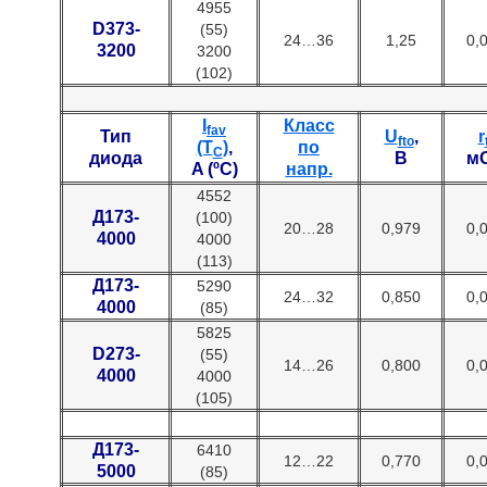
4955
D373-
(55)
24…36
1,25
0,
3200
3200
(102)
I
Класс
fav
Тип
U
,
r
fto
(T
)
,
по
C
диода
В
м
A (ºC)
напр.
4552
Д173-
(100)
20…28
0,979
0,
4000
4000
(113)
Д173-
5290
24…32
0,850
0,
4000
(85)
5825
D273-
(55)
14…26
0,800
0,
4000
4000
(105)
Д173-
6410
12…22
0,770
0,
5000
(85)