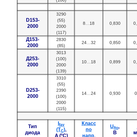
(100)
3290
D153-
(55)
8…18
0,830
0
2000
2000
(117)
Д153-
2830
24…32
0,850
0
2000
(85)
3013
Д253-
(100)
10…18
0,899
0
2000
2000
(139)
3310
(55)
D253-
2390
14…24
0,930
0
2000
(100)
2000
(115)
I
Класс
fav
Тип
U
,
fto
(T
)
,
по
C
диода
В
м
A (ºC)
напр.