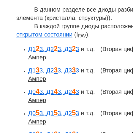
В данном разделе все диоды разбиты н
элемента (кристалла, структуры)).
В каждой группе диоды расположены
открытом состоянии
(I
).
FAV
2
2
2
Д1
3, Д2
3, Д3
3
и т.д. (Вторая ци
Ампер
3
3
3
Д1
3, Д2
3, Д3
3
и т.д. (Вторая ци
Ампер
4
4
4
Д0
3, Д1
3, Д2
3
и т.д. (Вторая ци
Ампер
5
5
5
Д0
3, Д1
3, Д2
3
и т.д. (Вторая ци
Ампер