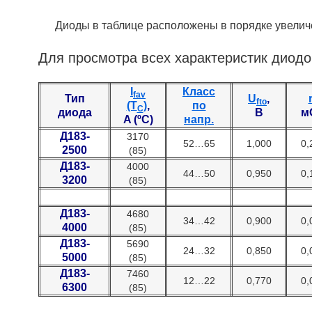
Диоды в таблице расположены в порядке увеличе
Для просмотра всех характеристик диодо
I
Класс
fav
Тип
U
,
fto
(T
)
,
по
C
диода
В
м
A (ºC)
напр.
Д183-
3170
52…65
1,000
0,
2500
(85)
Д183-
4000
44…50
0,950
0,
3200
(85)
Д183-
4680
34…42
0,900
0,
4000
(85)
Д183-
5690
24…32
0,850
0,
5000
(85)
Д183-
7460
12…22
0,770
0,
6300
(85)