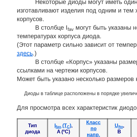
Некоторые диоды могут иметь одинаков
изготавливают изделия под одним и тем 
корпусов.
В столбце I
могут быть указаны н
fav
температурах корпуса диода.
(Этот параметр сильно зависит от темпе
здесь
.)
В столбце «Корпус» указаны размеры 
ссылками на чертежи корпусов.
Может быть указано несколько размеров 
Диоды в таблице расположены в порядке увеличе
Для просмотра всех характеристик диодо
Класс
Тип
I
(T
)
,
U
,
fav
C
fto
по
диода
A (ºC)
В
напр.