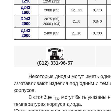
1250
1250 (132)
Д243-
2000 (85)
12…22
0,770
1600
D043-
2875 (55)
2…8
0,840
2000
2000 (104)
Д143-
2400 (85)
2…10
0,730
2000
(812) 331-96-57
Некоторые диоды могут иметь одинаков
изготавливают изделия под одним и тем 
корпусов.
В столбце I
могут быть указаны н
fav
температурах корпуса диода.