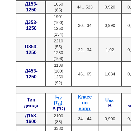
Д153-
1650
44…523
0,920
0
1250
(85)
1901
Д353-
(100)
30…34
0,990
0
1250
1250
(134)
2210
D353-
(55)
22…34
1,02
0
1250
1250
(108)
1139
Д453-
(100)
46…65
1,034
0
1250
1250
(92)
I
Класс
fav
Тип
U
,
fto
(T
)
,
по
C
диода
В
м
A (ºC)
напр.
Д153-
2100
34…44
0,900
0
1600
(85)
3380