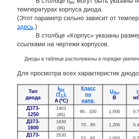
В столбце I
могут быть указаны н
fav
температурах корпуса диода.
(Этот параметр сильно зависит от темпе
здесь
.)
В столбце «Корпус» указаны размеры 
ссылками на чертежи корпусов.
Диоды в таблице расположены в порядке увеличе
Для просмотра всех характеристик диодо
I
Класс
fav
Тип
U
,
r
fto
(T
)
,
по
C
диода
В
м
A (ºC)
напр.
Д373-
1403
90…100
1,500
0,
1250
(85)
Д373-
1830
70…80
1,200
0,
1600
(85)
Д173-
2530
52…65
1,000
0,