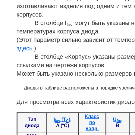
изготавливают изделия под одним и тем 
корпусов.
В столбце I
могут быть указаны н
fav
температурах корпуса диода.
(Этот параметр сильно зависит от темпе
здесь
.)
В столбце «Корпус» указаны размеры 
ссылками на чертежи корпусов.
Может быть указано несколько размеров 
Диоды в таблице расположены в порядке увеличе
Для просмотра всех характеристик диодо
Класс
Тип
I
(T
)
,
U
,
fav
C
fto
по
диода
A (ºC)
В
напр.