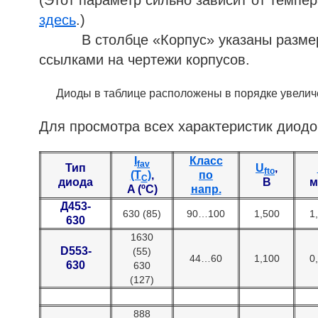
(Этот параметр сильно зависит от темпе
здесь
.)
В столбце «Корпус» указаны размеры 
ссылками на чертежи корпусов.
Диоды в таблице расположены в порядке увеличе
Для просмотра всех характеристик диодо
I
Класс
fav
Тип
U
,
fto
(T
)
,
по
C
диода
В
м
A (ºC)
напр.
Д453-
630 (85)
90…100
1,500
1
630
1630
D553-
(55)
44…60
1,100
0
630
630
(127)
888