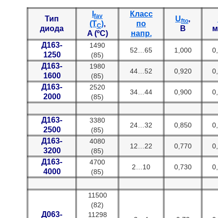
I
Класс
fav
Тип
U
,
fto
(T
)
,
по
C
диода
В
м
A (ºC)
напр.
Д163-
1490
52…65
1,000
0
1250
(85)
Д163-
1980
44…52
0,920
0
1600
(85)
Д163-
2520
34…44
0,900
0
2000
(85)
Д163-
3380
24…32
0,850
0
2500
(85)
Д163-
4080
12…22
0,770
0
3200
(85)
Д163-
4700
2…10
0,730
0
4000
(85)
11500
(82)
Д063-
11298