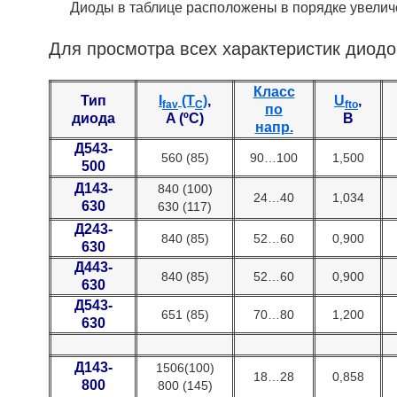
Диоды в таблице расположены в порядке увеличе
Для просмотра всех характеристик диодо
Класс
Тип
I
(T
)
,
U
,
fav
C
fto
по
диода
A (ºC)
В
напр.
Д543-
560 (85)
90…100
1,500
500
Д143-
840 (100)
24…40
1,034
630
630 (117)
Д243-
840 (85)
52…60
0,900
630
Д443-
840 (85)
52…60
0,900
630
Д543-
651 (85)
70…80
1,200
630
Д143-
1506(100)
18…28
0,858
800
800 (145)