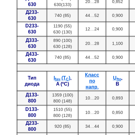
20…28
0,852
630
630(133)
Д233-
740 (85)
44…52
0,900
630
D233-
1190 (55)
12…24
0,900
630
630 (130)
Д333-
890 (100)
20…28
1,100
630
630 (128)
Д433-
740 (85)
44…52
0,900
630
Класс
Тип
I
(T
)
,
U
,
fav
C
fto
по
диода
A (ºC)
В
напр.
Д133-
1359 (100)
10…20
0,893
800
800 (148)
D133-
1510 (55)
10…20
0,850
800
800 (128)
Д233-
920 (85)
34…44
0,900
800