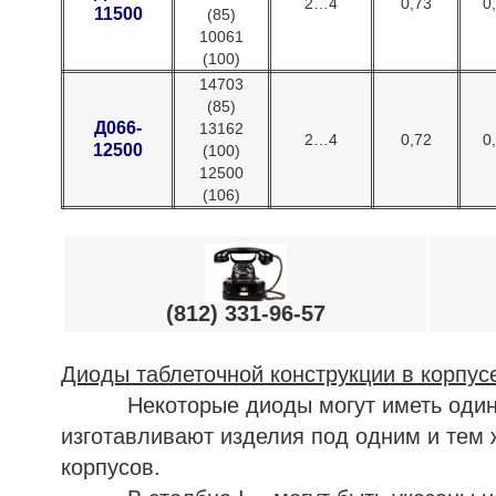
2…4
0,73
0
11500
(85)
10061
(100)
14703
(85)
Д066-
13162
2…4
0,72
0
12500
(100)
12500
(106)
(812) 331-96-57
Диоды таблеточной конструкции в корпус
Некоторые диоды могут иметь одинаков
изготавливают изделия под одним и тем 
корпусов.